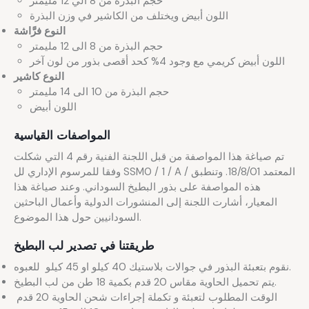
حجم البذرة من 8 الي 12 مليمتر
اللون أبيض ويختلف من الكاشير في وزن البذرة
النوع فرَّاشة
حجم البذرة من 8 الى 12 مليمتر
اللون أبيض كريمي مع وجود 4% كحد أقصى بذور من لون آخر
النوع كاشير
حجم البذرة من 10 الى 14 مليمتر
اللون أبيض
المواصفات القياسية
تم صياغة هذا المواصفة من قبل اللجنة الفنية رقم 4 التي شكلت
وفقا للمرسوم الإداري لل SSM0 / 1 / A / المعتمد 18/8/01. وتنطبق
هذه المواصفة على بذور البطيخ السوداني. وعند صياغة هذا
المعيار، أشارت اللجنة إلى المنشورات الدولية وأعمال الباحثين
السودانيين حول هذا الموضوع.
طريقتنا في تصدير لب البطيخ
نقوم بتعبئة البذور في جوالات بلاستيك 40 كيلو او 45 كيلو للعبوه.
يتم تحميل الحاوية مقاس 20 قدم بكمية 18 طن من لب البطيخ.
الوقت المطلوب لتعبئة و تكملة إجراءات شحن الحاوية 20 قدم