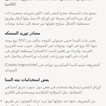
الكاسيا.
يتمتع نبات السنمكه بجذع اخضر باهت اللون فروعه منتشرة ذات
اوراق مرة المذاق يميزها عن اوراق الارجيل ولها ازهار وفروع
مستطيله الشكل يتراوح طولها من سبعة إلى ثمانية بوصات.
مصادر توريد السنمكه
يعتبر نبات السنا جنس شمولي التوجه يتألف من 500 نوع يوجد
منها 20 نوع في الهند. وتتواجد في الصومال، جنوب شبه الجزيرة
العربية، وأجزاء من إقليم السند (باكستان) ومنطقة كوتش في
كجرات في الهند ويزرع فى كوجرات وراجستان وتاميل نادو.
(Cassia Angustfolia) المعروفة باسم السنا السكندري تتواجد في
السودان.
بعض استخدامات نبته السنا
أوراق الشجرة وثمارها تستخدم في بعض دول جنوب شرق آسيا في
المطابخ، مثل المطابخ التايلاندية وتستخدم في الكاري.
من المعروف عنها عند تناولها انها تزيد حركة القولون عن طريق