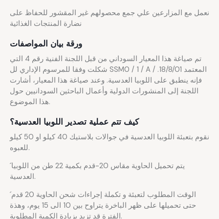
نعمل مع المزارعين علي جمع محصولهم غير المقشور للحفاظ على
نضارة المنتجات الغذائية
ورقة بيان المواصفات
تم صياغة هذا المعيار السوداني من قبل اللجنة الفنية رقم 4 التي
شكلت وفقا للمرسوم الإداري لل SSM0 / 1 / A / المعتمد 18/8/01.
فإنه ينطبق على اللوبيا العدسية. وعند صياغة هذا المعيار، أشارت
اللجنة إلى المنشورات الدولية وأعمال الباحثين السودانيين حول
هذا الموضوع.
كيف تتم عملية تصدير اللوبيا العدسية؟
نقوم بتعبئة اللوبيا العدسية في جوالات بلاستيك 40 كيلو او 50 كيلو
للعبوه.
´يتم تحميل الحاوية مقاس 20-قدم بكمية 22 طن من اللوبيا
العدسية.
´الوقت المطلوب لتعبئة و تكملة إجراءات شحن الحاوية 20 قدم
حتى تحميلها على ظهر الباخرة يتراوح بين 10 الى 15 يوم، وهذة
الفترة قد تزيد بزيادة الكمية المطلوبة.