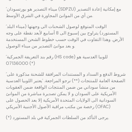
´ميناء التصدير هو بورتسودان (SDPZU) مع إمكانية إعادة التصدير
من أي من الموانئ المجاورة في الشرق الأوسط.
´الوقت المتوقع لوصول الشحنات الى وجهتها (ميناء البلد
المستورد) يتراوح بين إسبوع الى 8 أسابيع لأبعد نقطة على وجه
الأرض. وهذا التفاوت في الوقت حسب خطوط الشحن المستخدمة
و بعد موانئ التصدير من ميناء الوصول.
´رقم بند التعريفة الجمركية (HS code) للوبيا العدسية هو
07136000 (*)
´شروط الدفع و السداد و المستندات المرافقة للشحنة مذكورة على
الصفحة العامة للمنتجات (**) نرجو المراجعة. ´يعتبر اللوبيا العدسية
من منشأ سوداني من ضمن المنتجات الواقعة ضمن العقوبات
الأمريكية على السودان و لا يمكن تصديرة مباشرة من الموانئ
السودانية الى الولايات المتحدة الأمريكية إلا بعد الحصول على
رخصة من مكتب مراقبة الأصول الأجنبية الأمريكي (OFAC)
(*) يرجى التأكد من السلطات الجمركية في بلد المستورد.