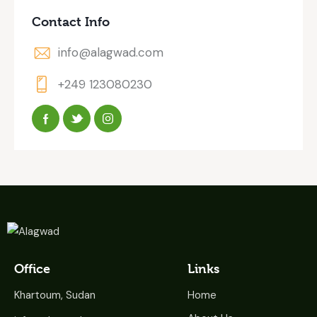
Contact Info
info@alagwad.com
+249 123080230
Office
Links
Khartoum, Sudan
Home