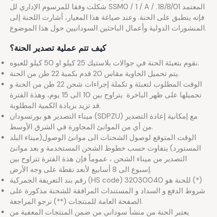
شكلت وفقا للمرسوم الإداري لل SSM0 / 1 / A / المعتمد 18/8/01.
فإنه ينطبق على الحنة. وعند صياغة هذا المعيار، أشارت اللجنة إلى
المنشورات الدولية وأعمال الباحثين السودانيين حول هذا الموضوع.
كيف تتم عملية تصدير الحنة؟
نقوم بتعبئة الحنة في جوالات بلاستيك 25 كيلو او 50 كيلو للعبوه.
يتم تحميل الحاوية مقاس 20 قدم بكمية 22 طن من الحنة.
الوقت المطلوب لتعبئة و تكملة إجراءات شحن 22 طن من الحنة و
تحميلها على ظهر الباخرة يتراوح بين 10 الى 15 يوم، وهذة الفترة
قد تزيد بزيادة الكمية المطلوبة.
ميناء التصدير هو بورتسودان (SDPZU) مع إمكانية إعادة التصدير
من أي من الموانئ المجاورة في الشرق الأوسط.
الوقت المتوقع لوصول الشحنات الى موانئ الوصول(ميناء البلد
المستورد) يتفاوت حسب خطوط الشحن المستخدمة و بعد موانئ
التصدير من ميناء الشحن ، عموماً فإن هذة الفترة تتراوح بين
إسبوع الى 8 أسابيع لأبعد نقطة على وجه الأرض.
رقم بند التعريفة الجمركية (HS code) للحنة هو 32030040 (*)
شروط الدفع و السداد و المستندات المرافقة للشحنة مذكورة على
الصفحة العامة للمنتجات (**) نرجو المراجعة.
يعتبر الحنة من منشأ سوداني من ضمن المنتجات المعفية من